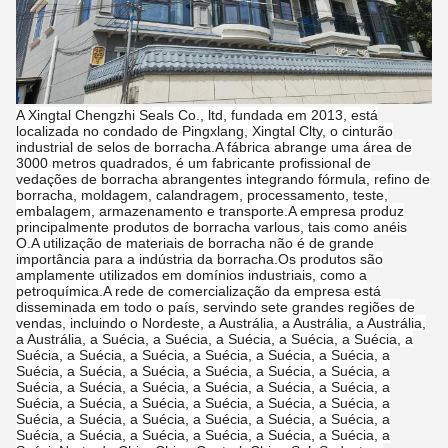
A Xingtal Chengzhi Seals Co., ltd, fundada em 2013, está
localizada no condado de Pingxlang, Xingtal Clty, o cinturão
industrial de selos de borracha.A fábrica abrange uma área de
3000 metros quadrados, é um fabricante profissional de
vedações de borracha abrangentes integrando fórmula, refino de
borracha, moldagem, calandragem, processamento, teste,
embalagem, armazenamento e transporte.A empresa produz
principalmente produtos de borracha varlous, tais como anéis
O.A utilização de materiais de borracha não é de grande
importância para a indústria da borracha.Os produtos são
amplamente utilizados em domínios industriais, como a
petroquímica.A rede de comercialização da empresa está
disseminada em todo o país, servindo sete grandes regiões de
vendas, incluindo o Nordeste, a Austrália, a Austrália, a Austrália,
a Austrália, a Suécia, a Suécia, a Suécia, a Suécia, a Suécia, a
Suécia, a Suécia, a Suécia, a Suécia, a Suécia, a Suécia, a
Suécia, a Suécia, a Suécia, a Suécia, a Suécia, a Suécia, a
Suécia, a Suécia, a Suécia, a Suécia, a Suécia, a Suécia, a
Suécia, a Suécia, a Suécia, a Suécia, a Suécia, a Suécia, a
Suécia, a Suécia, a Suécia, a Suécia, a Suécia, a Suécia, a
Suécia, a Suécia, a Suécia, a Suécia, a Suécia, a Suécia, a