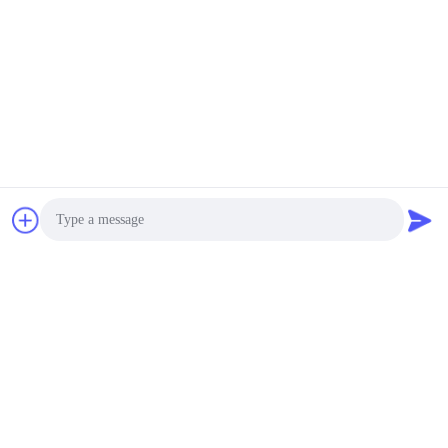
Photo
Video Call
Audio Call