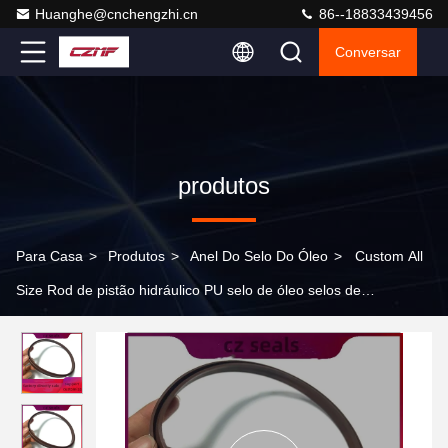
Huanghe@cnchengzhi.cn
86--18833439456
Conversar
produtos
Para Casa
>
Produtos
>
Anel Do Selo Do Óleo
>
Custom All
Size Rod de pistão hidráulico PU selo de óleo selos de
embalagem O anel