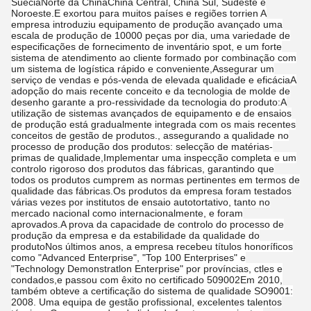
SuéciaNorte da ChinaChina Central, China Sul, Sudeste e
Noroeste.E exortou para muitos países e regiões torrien A
empresa introduziu equipamento de produção avançado uma
escala de produção de 10000 peças por dia, uma variedade de
especificações de fornecimento de inventário spot, e um forte
sistema de atendimento ao cliente formado por combinação com
um sistema de logística rápido e conveniente,Assegurar um
serviço de vendas e pós-venda de elevada qualidade e eficáciaA
adopção do mais recente conceito e da tecnologia de molde de
desenho garante a pro-ressividade da tecnologia do produto:A
utilização de sistemas avançados de equipamento e de ensaios
de produção está gradualmente integrada com os mais recentes
conceitos de gestão de produtos., assegurando a qualidade no
processo de produção dos produtos: selecção de matérias-
primas de qualidade,Implementar uma inspecção completa e um
controlo rigoroso dos produtos das fábricas, garantindo que
todos os produtos cumprem as normas pertinentes em termos de
qualidade das fábricas.Os produtos da empresa foram testados
várias vezes por institutos de ensaio autotortativo, tanto no
mercado nacional como internacionalmente, e foram
aprovados.A prova da capacidade de controlo do processo de
produção da empresa e da estabilidade da qualidade do
produtoNos últimos anos, a empresa recebeu títulos honoríficos
como "Advanced Enterprise", "Top 100 Enterprises" e
"Technology Demonstratlon Enterprise" por províncias, ctles e
condados,e passou com êxito no certificado 509002Em 2010,
também obteve a certificação do sistema de qualidade SO9001:
2008. Uma equipa de gestão profissional, excelentes talentos