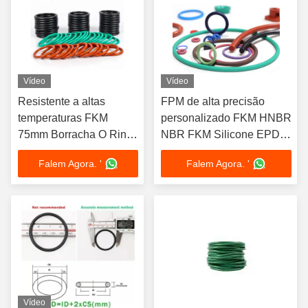
Vídeo
Vídeo
Resistente a altas
FPM de alta precisão
temperaturas FKM
personalizado FKM HNBR
75mm Borracha O Ring
NBR FKM Silicone EPDM
Seal Preto Marrom
Borracha O Anel de Selo
Falem Agora. '
Falem Agora. '
Verde FPM
Vídeo