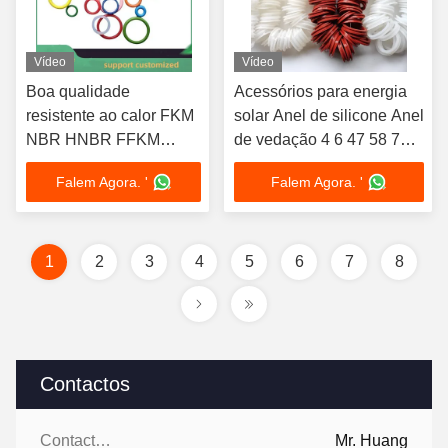
Vídeo
Vídeo
Boa qualidade
Acessórios para energia
resistente ao calor FKM
solar Anel de silicone Anel
NBR HNBR FFKM
de vedação 4 6 47 58 70
vedações de borracha
Acessórios para
Falem Agora. '
Falem Agora. '
ignífugas Lavadora
aquecedores de água
borracha O Anel cor
solares
personalizada
1
2
3
4
5
6
7
8
Contactos
Contactos:
Mr. Huang