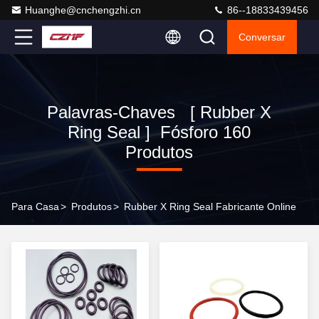
Huanghe@cnchengzhi.cn
86--18833439456
Conversar
Palavras-Chaves [ Rubber X
Ring Seal ] Fósforo 160
Produtos
Para Casa
>
Produtos
>
Rubber X Ring Seal Fabricante Online