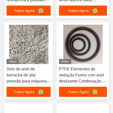
para a faixa de
condições severas
Falem Agora. '
Falem Agora. '
temperatura -40°C a
120°C em ambientes
industriais
Vídeo
Vídeo
Selo de anel de
PTFE Elementos de
borracha de alta
vedação Furtos com anel
pressão para máquinas
deslizante Combinação
e equipamentos
Anel de vedação Glee
Falem Agora. '
Falem Agora. '
pesados em ambientes
Anel Borracha O Anel
industriais
Selo NBR