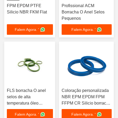
FPM EPDM PTFE
Profissional ACM
Silicio NBR FKM Flat
Borracha O Anel Selos
Pequenos
Falem Agora. '
Falem Agora. '
FLS borracha O anel
Coloração personalizada
selos de alta
NBR EPM EPDM FPM
temperatura óleo
FFPM CR Silicio borracha
solvente resistente ao
de pistão anel de vedação
Falem Agora. '
Falem Agora. '
oxigénio em